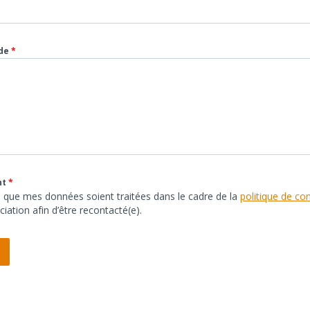
nde
*
nt
*
e que mes données soient traitées dans le cadre de la
politique de con
ciation afin d’être recontacté(e).